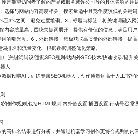
，便是期望访问者了解的产品或服务或许公司等的具体名称的用
择：选择与网站内容高度相关、搜索量适中且竞争度较低的关键词
%至3%之间，避免过度堆砌。3，标题与标签：将关键词融入网页
确保内容质量高，围绕关键词展开，提供有价值的信息，满足用户
键词的曝光度。6，外部链接：积极获取高质量的外部链接，提高
关键词排名和流量变化，根据数据调整优化策略。
 运营推广(关键词铺设/适配SEO规则/站内外SEO技术/快速收录/提升
机器人
数据投喂AI，训练专属SEO机器人，创作质量远高于人工书写
规则
O的创作规则,包括HTML规则,内外链设置,插图设置,行动号召,
习
来的高排名结果进行分析，并通过机器学习创作更符合规则的内