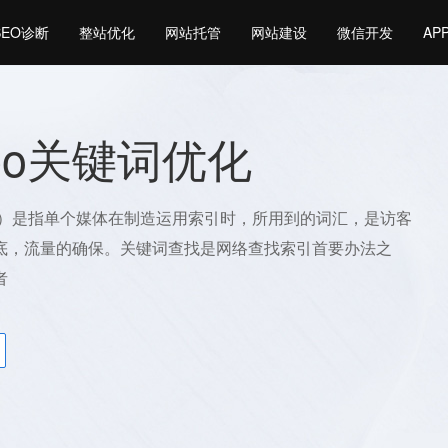
SEO诊断
整站优化
网站托管
网站建设
微信开发
AP
eo关键词优化
rds）是指单个媒体在制造运用索引时，所用到的词汇，是访客
底，流量的确保。关键词查找是网络查找索引首要办法之
者