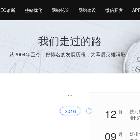
SEO诊断
整站优化
网站托管
网站建设
微信开发
AP
我们走过的路
从2004年至今，好排名的发展历程，为幕后英雄喝彩！
12
2016
搜到
月
业h
09
好排
月