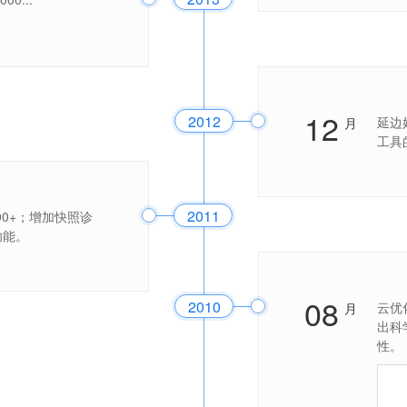
12
2012
延边
月
工具
2011
00+；增加快照诊
功能。
08
2010
云优
月
出科
性。