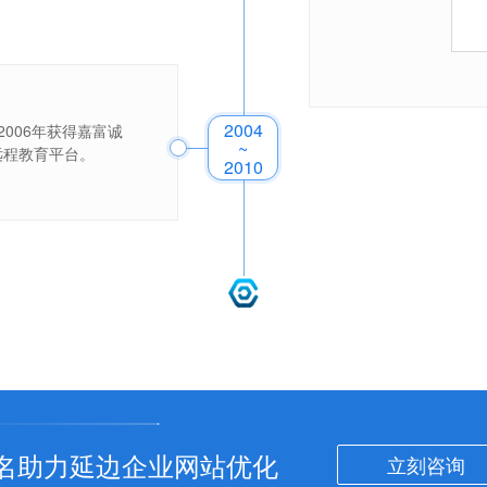
2004
006年获得嘉富诚
~
远程教育平台。
2010
云
优
化
名助力延边企业网站优化
立刻咨询