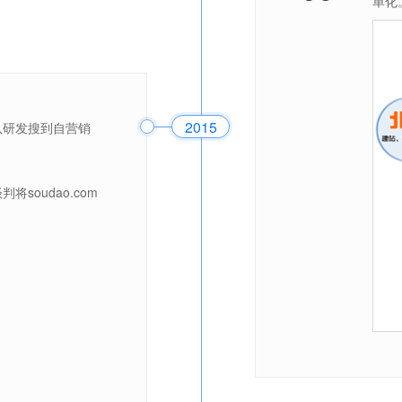
单化
2015
队研发搜到自营销
soudao.com