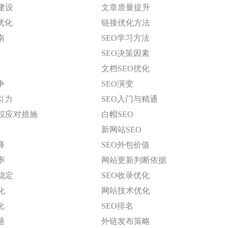
建设
文章质量提升
优化
链接优化方法
南
SEO学习方法
SEO决策因素
文档SEO优化
争
SEO演变
引力
SEO入门与精通
权应对措施
白帽SEO
新网站SEO
择
SEO外包价值
率
网站更新判断依据
稳定
SEO收录优化
化
网站技术优化
化
SEO排名
题
外链发布策略