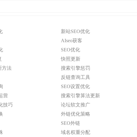
化
新站SEO优化
AIseo获客
化
SEO优化
复
快照更新
断方法
搜索引擎惩罚
反链查询工具
询
SEO设置优化
运营
搜索引擎算法更新
化技巧
论坛软文推广
换
外链优化策略
SEO外链
蛛
域名权重分配