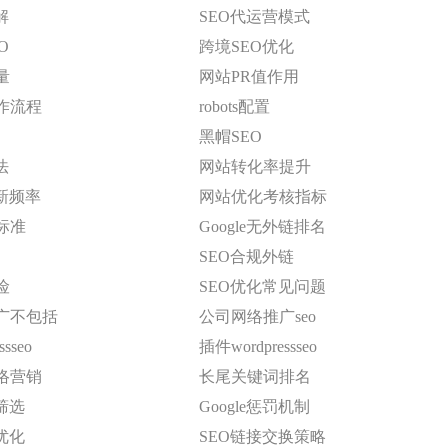
解
SEO代运营模式
O
跨境SEO优化
量
网站PR值作用
作流程
robots配置
黑帽SEO
法
网站转化率提升
新频率
网站优化考核指标
标准
Google无外链排名
SEO合规外链
险
SEO优化常见问题
广不包括
公司网络推广seo
sseo
插件wordpressseo
络营销
长尾关键词排名
筛选
Google惩罚机制
优化
SEO链接交换策略