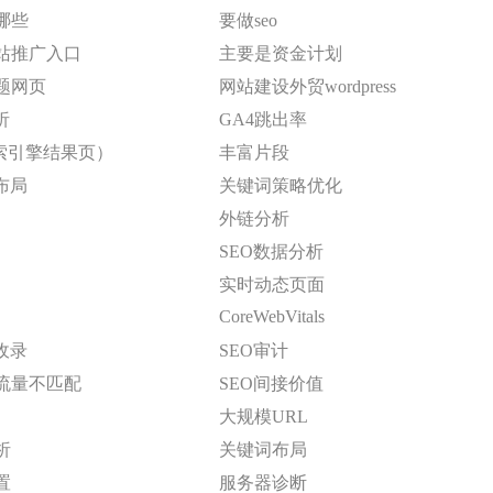
哪些
要做seo
站推广入口
主要是资金计划
题网页
网站建设外贸wordpress
析
GA4跳出率
搜索引擎结果页）
丰富片段
布局
关键词策略优化
外链分析
SEO数据分析
实时动态页面
CoreWebVitals
消收录
SEO审计
流量不匹配
SEO间接价值
大规模URL
析
关键词布局
置
服务器诊断